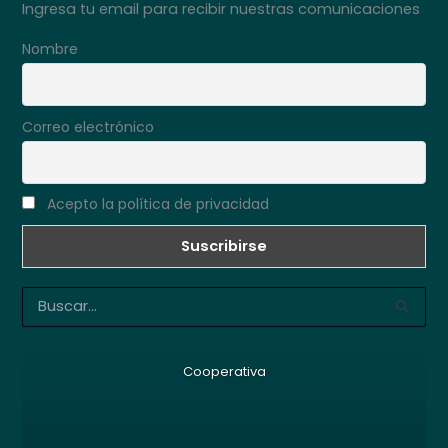
Ingresa tu email para recibir nuestras comunicaciones
Nombre
Correo electrónico
Acepto la política de privacidad
B
u
s
c
Cooperativa
a
r
p
o