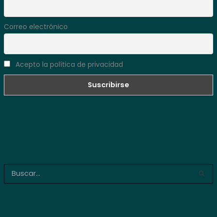
Correo electrónico
Acepto la política de privacidad
B
u
s
c
a