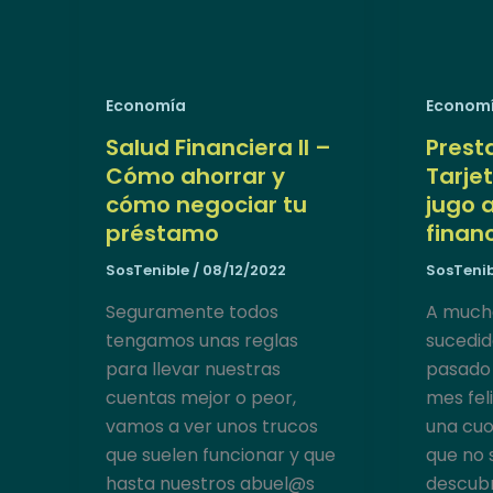
Economía
Econom
Salud Financiera II –
Prest
Cómo ahorrar y
Tarje
cómo negociar tu
jugo a
préstamo
finan
SosTenible
/
08/12/2022
SosTeni
Seguramente todos
A much
tengamos unas reglas
sucedi
para llevar nuestras
pasado 
cuentas mejor o peor,
mes fel
vamos a ver unos trucos
una cuo
que suelen funcionar y que
que no 
hasta nuestros abuel@s
descub