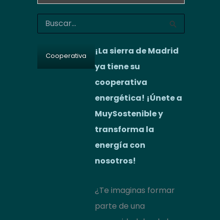
B
u
s
¡La sierra de Madrid
c
Cooperativa
a
ya tiene su
r
cooperativa
p
o
energética! ¡Únete a
r
:
MuySostenible y
transforma la
energía con
nosotros!
¿Te imaginas formar
parte de una