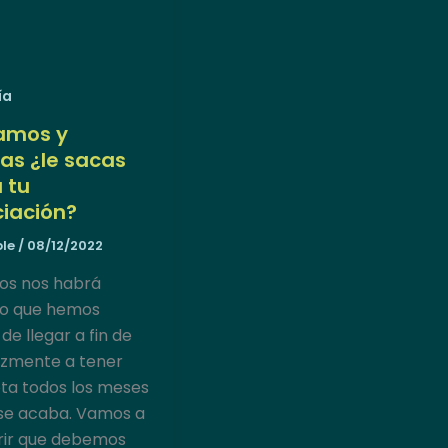
ía
amos y
tas ¿le sacas
 tu
ciación?
ble
/
08/12/2022
os nos habrá
do que hemos
de llegar a fin de
izmente a tener
ta todos los meses
se acaba. Vamos a
rir que debemos