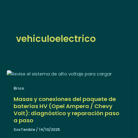
Ir
al
contenido
vehiculoelectrico
Brico
Masas y conexiones del paquete de
baterías HV (Opel Ampera / Chevy
Volt): diagnóstico y reparación paso
a paso
SosTenible
/
14/10/2025